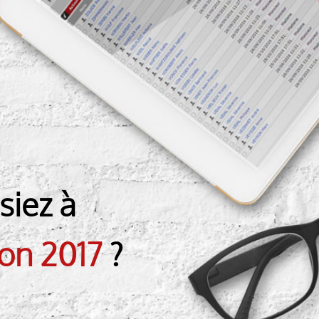
siez à
ion 2017
?