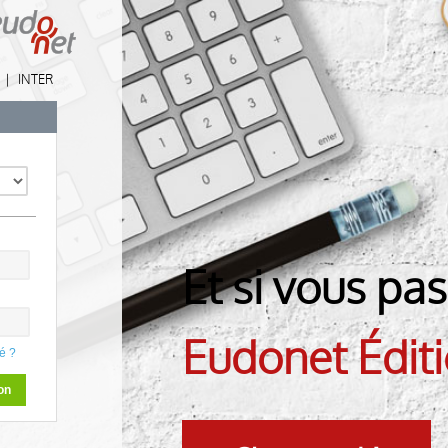
|
INTER
Et si vous pas
Eudonet Édit
é ?
on